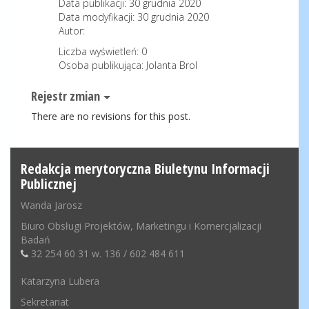
Data publikacji: 30 grudnia 2020
Data modyfikacji: 30 grudnia 2020
Autor:
Liczba wyświetleń:
0
Osoba publikująca: Jolanta Brol
Rejestr zmian
There are no revisions for this post.
Redakcja merytoryczna Biuletynu Informacji
Publicznej
Wanda Jarosz
Biuro Obsługi Projektów, Marketingu i Komercjalizacji
Badań
32 254 60 31 w. 136 / 602 484 611
Katarzyna Lubera
Sekretariat