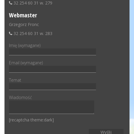
32 254 60 31 w. 279
Webmaster
Grzegorz Fronc
32 254 60 31 w. 283
Imię (wymagane)
Email (wymagane)
Temat
Wiadomość
[recaptcha theme:dark]